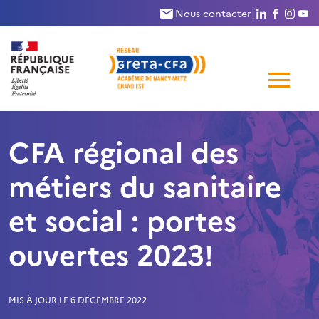
Nous suivr
Nous su
Nous
N
Nous contacter
|
Me
de
CFA régional des
navi
métiers du sanitaire
et social : portes
ouvertes 2023!
MIS À JOUR LE 6 DÉCEMBRE 2022