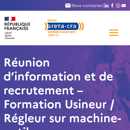
Nous suivr
Nous su
Nous
N
Nous contacter
|
Me
de
Réunion
navi
d’information et de
recrutement –
Formation Usineur /
Régleur sur machine-