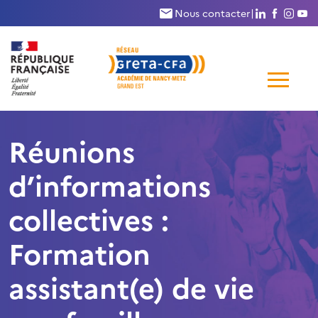
Nous suivr
Nous su
Nous
N
Nous contacter
|
Me
de
Réunions
navi
d’informations
collectives :
Formation
assistant(e) de vie