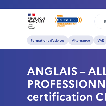
Rech
Formations d’adultes
Alternance
VAE
ANGLAIS – AL
PROFESSIONNEL
certification 