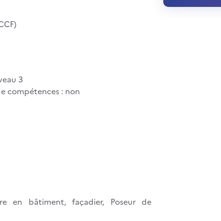
(CCF)
veau 3
s de compétences : non
re en bâtiment, façadier, Poseur de