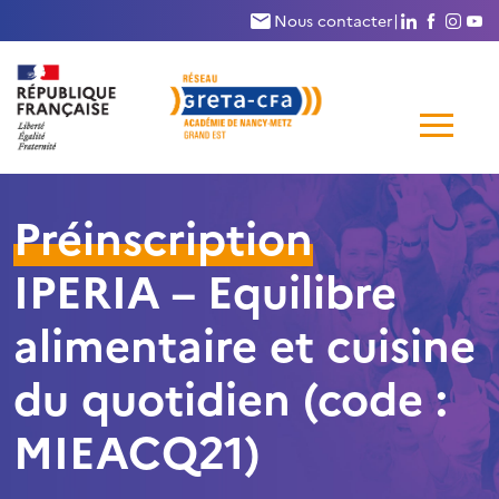
Nous suivr
Nous su
Nous
N
Nous contacter
|
Me
de
Préinscription
navi
IPERIA – Equilibre
alimentaire et cuisine
du quotidien (code :
MIEACQ21)