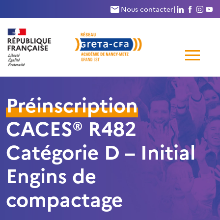
Nous suivr
Nous su
Nous
N
Nous contacter
|
Me
de
Préinscription
navi
CACES® R482
Catégorie D – Initial
Engins de
compactage