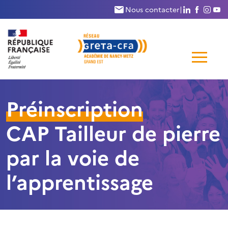
Nous suivr
Nous su
Nous
N
Nous contacter
|
Me
de
Préinscription
navi
CAP Tailleur de pierre
par la voie de
l’apprentissage