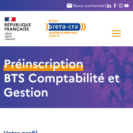
Nous suivr
Nous su
Nous
N
Nous contacter
|
Me
de
Préinscription
navi
BTS Comptabilité et
Gestion
Votre profil