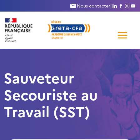
Nous suivr
Nous su
Nous
N
Nous contacter
|
Me
de
navi
Sauveteur
Secouriste au
Travail (SST)