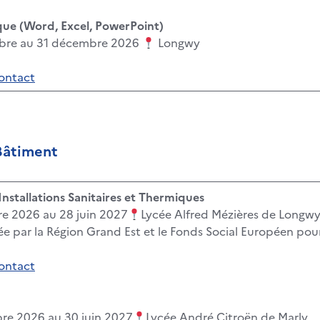
ue (Word, Excel, PowerPoint)
bre au 31 décembre 2026
Longwy
contact
Bâtiment
nstallations Sanitaires et Thermiques
e 2026 au 28 juin 2027
Lycée Alfred Mézières de Longw
e par la Région Grand Est et le Fonds Social Européen po
contact
re 2026 au 30 juin 2027
Lycée André Citroën de Marly