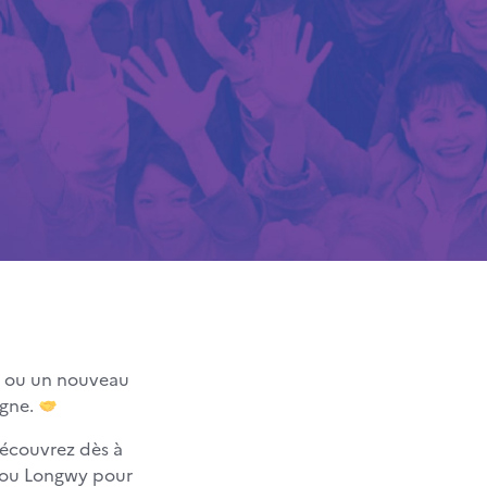
s ou un nouveau
agne.
écouvrez dès à
ey ou Longwy pour