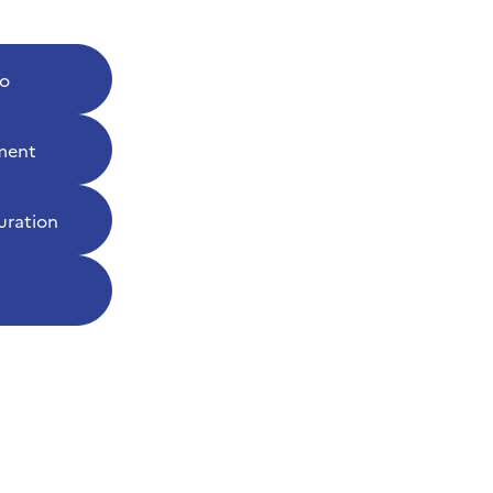
ro
iment
auration