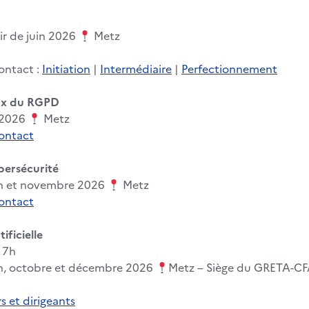
ir de juin 2026
Metz
ontact :
Initiation
|
Intermédiaire
|
Perfectionnement
ux du RGPD
l 2026
Metz
contact
ybersécurité
in et novembre 2026
Metz
contact
ificielle
– 7h
in, octobre et décembre 2026
Metz – Siège du GRETA-CF
 et dirigeants