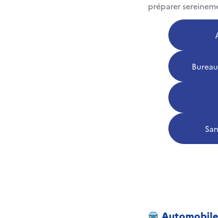
préparer sereineme
Bureau
San
Automobil